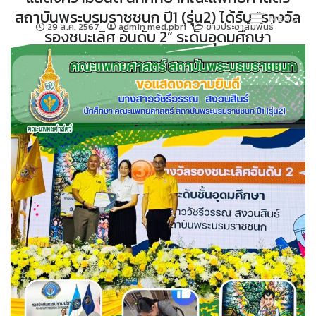
Skip
สถาบันพระบรมราชชนก ปี1 (รุ่น2) ได้รับ “รางวัล
MENU
to
29 ส.ค. 2567
admin med.pbri
ข่าวประชาสัมพันธ์
รองชนะเลิศ อันดับ 2” ระดับอุดมศึกษา
content